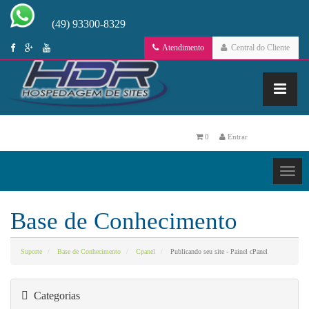
(49) 93300-8329
Atendimento
Central do Cliente
0
Entrar
Base de Conhecimento
Suporte
Base de Conhecimento
Cpanel
Publicando seu site - Painel cPanel
Categorias