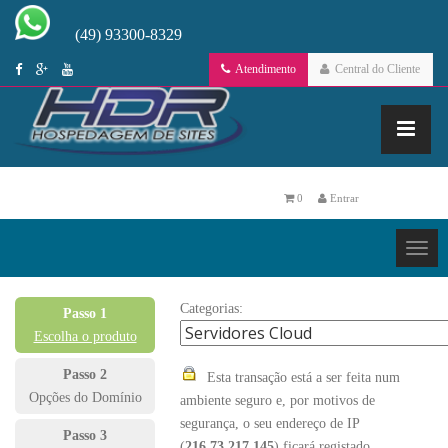
(49) 93300-8329
Atendimento
Central do Cliente
0
Entrar
Categorias:
Passo 1
Escolha o produto
Passo 2
Esta transação está a ser feita num
Opções do Domínio
ambiente seguro e, por motivos de
segurança, o seu endereço de IP
Passo 3
(
216.73.217.145
) ficará registado.