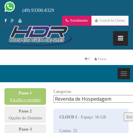
(49) 93300-8329
Atendimento
Central do Cliente
0
Entrar
Categorias:
Passo 1
Escolha o produto
Passo 2
CLOUD I
- Espaço: 50 GB
Opções do Domínio
Passo 3
Contas: 25